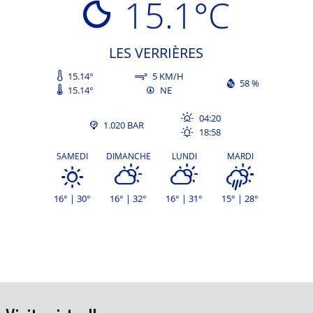
15.1°C
LES VERRIÈRES
15.14°
5 KM/H
58 %
15.14°
NE
04:20
1.020 BAR
18:58
SAMEDI
DIMANCHE
LUNDI
MARDI
16° | 30°
16° | 32°
16° | 31°
15° | 28°